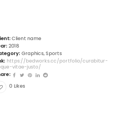
ient:
Client name
ar:
2018
ategory:
Graphics
,
Sports
nk:
https://bedworks.cc/portfolio/curabitur-
que-vitae-justo/
are:
0
Likes