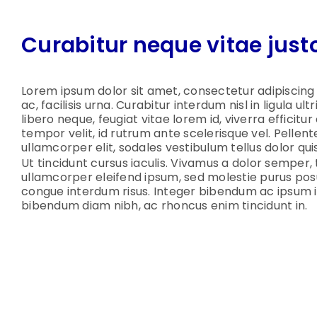
Curabitur neque vitae just
Lorem ipsum dolor sit amet, consectetur adipiscing el
ac, facilisis urna. Curabitur interdum nisl in ligula u
libero neque, feugiat vitae lorem id, viverra efficitur
tempor velit, id rutrum ante scelerisque vel. Pellente
ullamcorper elit, sodales vestibulum tellus dolor qu
Ut tincidunt cursus iaculis. Vivamus a dolor semper, 
ullamcorper eleifend ipsum, sed molestie purus posu
congue interdum risus. Integer bibendum ac ipsum 
bibendum diam nibh, ac rhoncus enim tincidunt in.
RELATED PROJECTS