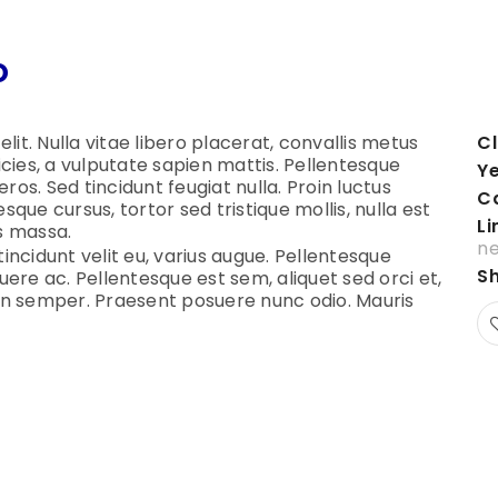
o
it. Nulla vitae libero placerat, convallis metus
Cl
ltricies, a vulputate sapien mattis. Pellentesque
Ye
 eros. Sed tincidunt feugiat nulla. Proin luctus
C
sque cursus, tortor sed tristique mollis, nulla est
Li
is massa.
ne
tincidunt velit eu, varius augue. Pellentesque
Sh
ere ac. Pellentesque est sem, aliquet sed orci et,
in semper. Praesent posuere nunc odio. Mauris